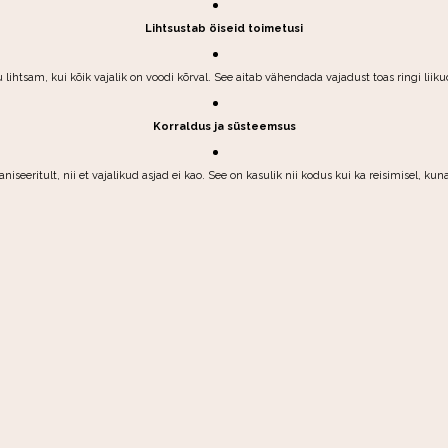
Lihtsustab öiseid toimetusi
 lihtsam, kui kõik vajalik on voodi kõrval. See aitab vähendada vajadust toas ringi liiku
Korraldus ja süsteemsus
niseeritult, nii et vajalikud asjad ei kao. See on kasulik nii kodus kui ka reisimisel, ku