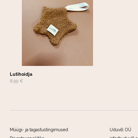
Lutihoidja
8,99 €
Müügi- ja tagastustingimused
Uduvill OÜ