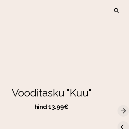
lisati ostukorvi.
Vaata ostukorvi
Vooditasku "Kuu"
hind 13.99€