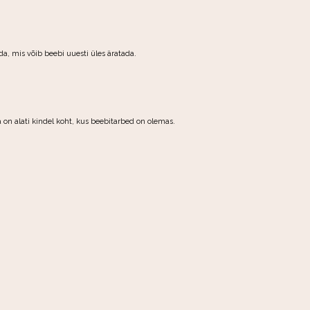
da, mis võib beebi uuesti üles äratada.
na on alati kindel koht, kus beebitarbed on olemas.