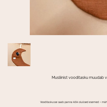
Musliinist vooditasku muudab v
Vooditaskusse saab panna kõik olulised esemed – mähkm