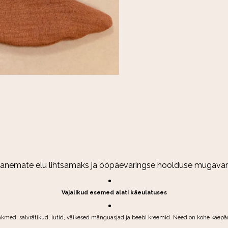
anemate elu lihtsamaks ja ööpäevaringse hoolduse mugavamaks,
Vajalikud esemed alati käeulatuses
ed, salvrätikud, lutid, väikesed mänguasjad ja beebi kreemid. Need on kohe käepärast j