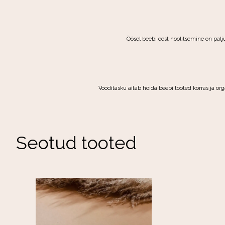
Öösel beebi eest hoolitsemine on palju
Vooditasku aitab hoida beebi tooted korras ja orga
Seotud tooted