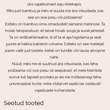
üks vajalikumaid asju riidekapis.
Miks just bambus ja miks ei suuda me ära otsustada, kas
see on soe pesu või pidžaama?
Esiteks on bambus oma omadustelt sarnane meriinole. Ta
hoiab temperatuuri, et talvel hoiab sooja ja suvel jahedat.
Ta on antibakteriaalne, st et ta ei aja higistama ja seal
juures ei hakka bakterid vohama. Esiteks on see materjal
parim valik just lastele, kellel on tundlik või lausa atoopne
nahk.
Nüüd, miks me ei suutnud ära otsustada, kas teha
pidžaama või soe pesu oli seepärast, et meie klientide
soove tuli täpselt pooleks ja siis me mõtlesimegi teha
universaalse toote, mille otstarvet saate ise vastavalt
vajadusele kohandada.
Seotud tooted