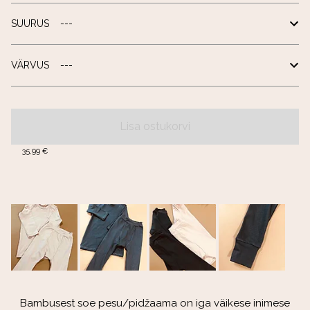
SUURUS
VÄRVUS
Lisa ostukorvi
35,99 €
Bambusest soe pesu/pidžaama on iga väikese inimese