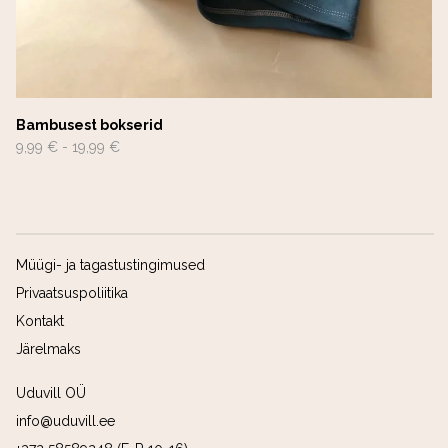
Bambusest bokserid
9,99 €
-
19,99 €
Müügi- ja tagastustingimused
Privaatsuspoliitika
Kontakt
Järelmaks
Uduvill OÜ
info@uduvill.ee