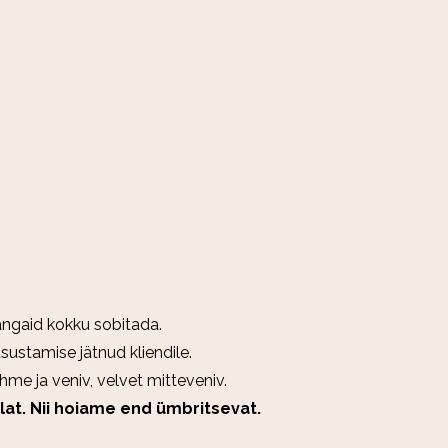
kangaid kokku sobitada.
sustamise jätnud kliendile.
hme ja veniv, velvet mitteveniv.
lat. Nii hoiame end ümbritsevat.