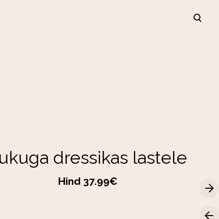
lisati ostukorvi.
Vaata ostukorvi
ukuga dressikas lastele
Hind 37.99€