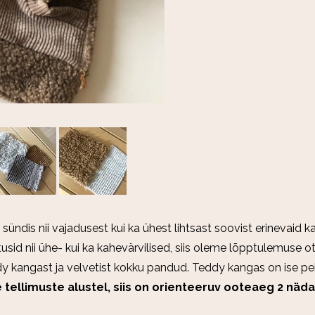
 sündis nii vajadusest kui ka ühest lihtsast soovist erinevaid 
id nii ühe- kui ka kahevärvilised, siis oleme lõpptulemuse ot
dy kangast ja velvetist kokku pandud. Teddy kangas on ise pe
tellimuste alustel, siis on orienteeruv ooteaeg 2 näda