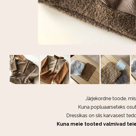
Järjekordne toode, mis
Kuna popluaarseteks osutus
Dressikas on siis karvasest ted
Kuna meie tooted valmivad teie 