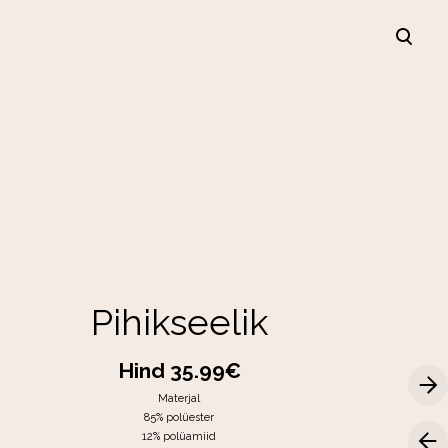
lisati ostukorvi.
Vaata ostukorvi
Pihikseelik
Hind 35.99€
Materjal
85% polüester
12% polüamiid