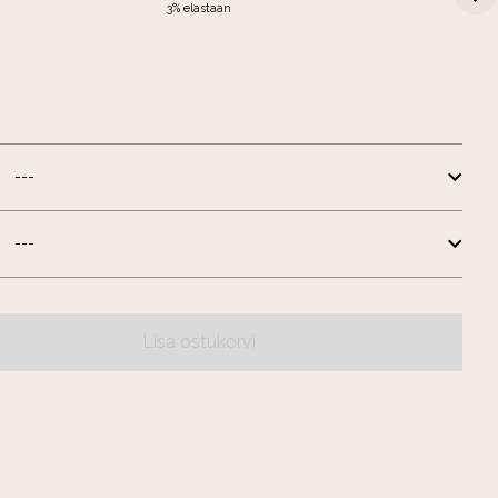
3% elastaan
Lisa ostukorvi