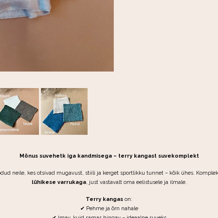
Mõnus suvehetk iga kandmisega – terry kangast suvekomplekt
dud neile, kes otsivad mugavust, stiili ja kerget sportlikku tunnet – kõik ühes. Kompl
lühikese varrukaga
, just vastavalt oma eelistusele ja ilmale.
Terry kangas
on:
✔ Pehme ja õrn nahale
✔ Imav, kuid samas hingav – ideaalne suveks