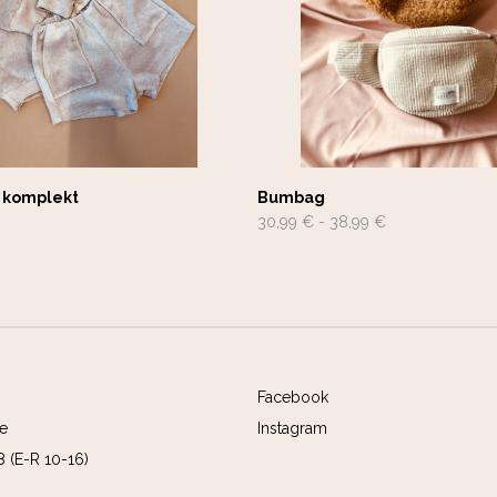
e komplekt
Bumbag
30,99 €
-
38,99 €
Facebook
ee
Instagram
 (E-R 10-16)