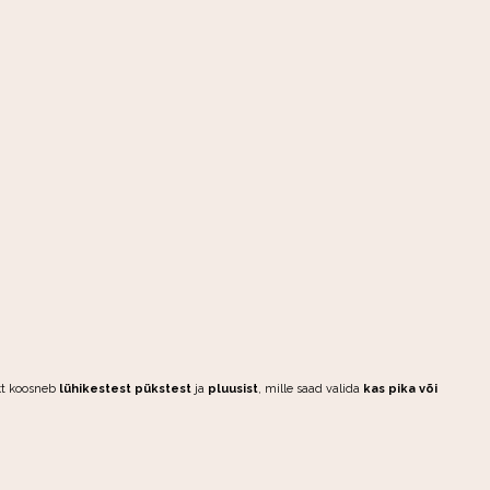
ekt koosneb
lühikestest pükstest
ja
pluusist
, mille saad valida
kas pika või