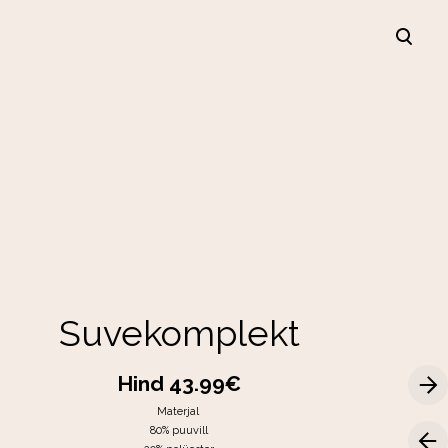
lisati ostukorvi.
Vaata ostukorvi
Suvekomplekt
Hind 43.99€
Materjal
80% puuvill