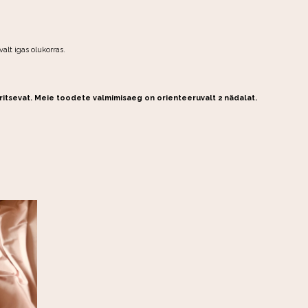
lt igas olukorras.
britsevat. Meie toodete valmimisaeg on orienteeruvalt 2 nädalat.