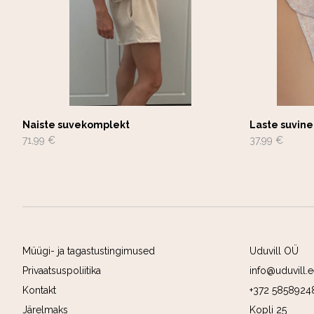
Naiste suvekomplekt
Laste suvin
71,99 €
37,99 €
Müügi- ja tagastustingimused
Uduvill OÜ
Privaatsuspoliitika
info@uduvill.
Kontakt
+372 58589248
Järelmaks
Kopli 25