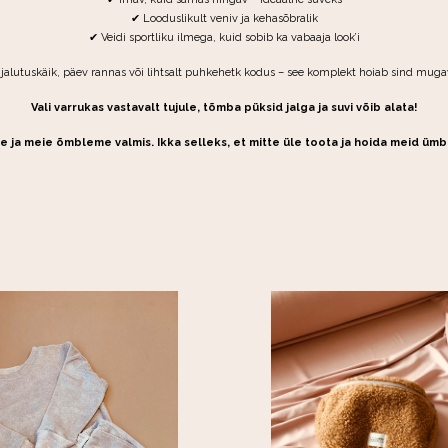
✔ Looduslikult veniv ja kehasõbralik
✔ Veidi sportliku ilmega, kuid sobib ka vabaaja look’i
lutuskäik, päev rannas või lihtsalt puhkehetk kodus – see komplekt hoiab sind mugava
Vali varrukas vastavalt tujule, tõmba püksid jalga ja suvi võib alata!
e ja meie õmbleme valmis. Ikka selleks, et mitte üle toota ja hoida meid üm