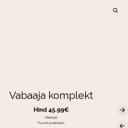
lisati ostukorvi.
Vaata ostukorvi
Vabaaja komplekt
Hind 45.99€
Materjal
Puuvill ja elastaan