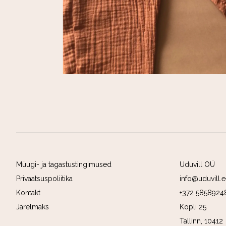
Müügi- ja tagastustingimused
Uduvill OÜ
Privaatsuspoliitika
info@uduvill.
Kontakt
+372 58589248
Järelmaks
Kopli 25
Tallinn, 10412