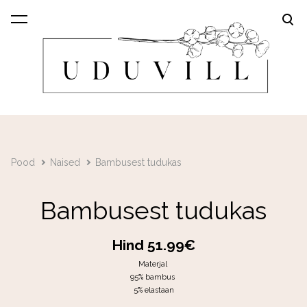
lisati ostukorvi.
Vaata ostukorvi
Pood
Naised
Bambusest tudukas
Bambusest tudukas
Hind 51.99€
Materjal
95% bambus
5% elastaan