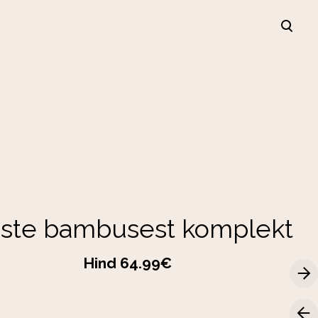
lisati ostukorvi.
Vaata ostukorvi
iste bambusest komplekt
Hind 64.99€