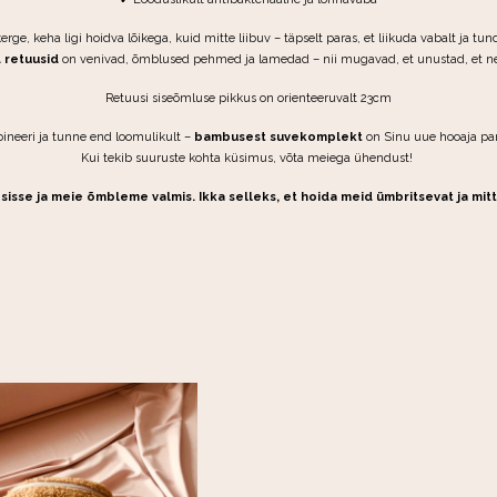
erge, keha ligi hoidva lõikega, kuid mitte liibuv – täpselt paras, et liikuda vabalt ja tun
 retuusid
on venivad, õmblused pehmed ja lamedad – nii mugavad, et unustad, et ne
Retuusi siseõmluse pikkus on orienteeruvalt 23cm
ineeri ja tunne end loomulikult –
bambusest suvekomplekt
on Sinu uue hooaja pa
Kui tekib suuruste kohta küsimus, võta meiega ühendust!
sisse ja meie õmbleme valmis. Ikka selleks, et hoida meid ümbritsevat ja mit