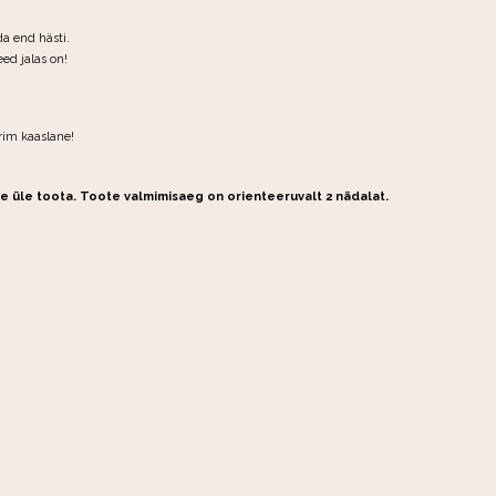
da end hästi.
ed jalas on!
rim kaaslane!
te üle toota. Toote valmimisaeg on orienteeruvalt 2 nädalat.