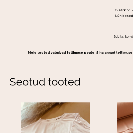
T-särk
on k
Lühikesed
Sobita, komb
Meie tooted valmivad tellimuse peale. Sina annad tellimuse 
Seotud tooted