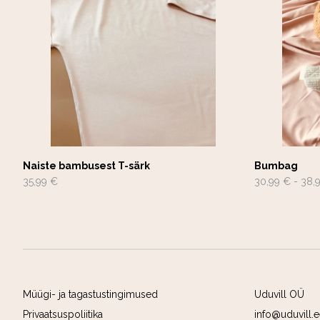
Naiste bambusest T-särk
Bumbag
35,99 €
30,99 €
-
38,
Müügi- ja tagastustingimused
Uduvill OÜ
Privaatsuspoliitika
info@uduvill.