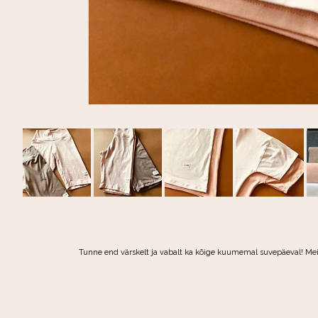
Tunne end värskelt ja vabalt ka kõige kuumemal suvepäeval! Me